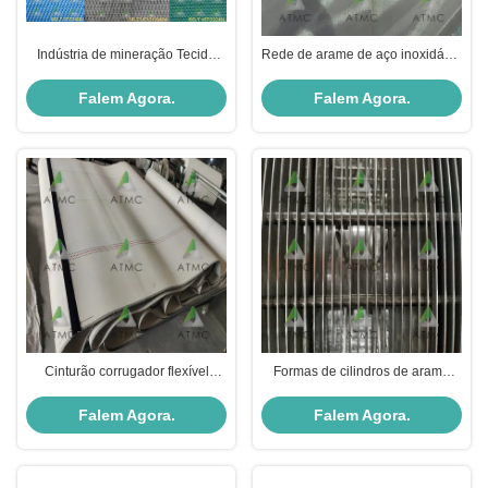
Indústria de mineração Tecido
Rede de arame de aço inoxidável
industrial de camada dupla série
de alto desempenho para
BELT VF
máquina de papel
Falem Agora.
Falem Agora.
Cinturão corrugador flexível
Formas de cilindros de arame
durável para processo de
redondo para fabricantes de
fabricação de papel
papel
Falem Agora.
Falem Agora.