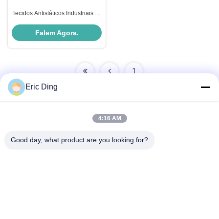
Tecidos Antistáticos Industriais da
série BELT AS para Tecidos de
Filtro de Monofilamento
Falem Agora.
1
Eric Ding
4:16 AM
Contato rápido
Good day, what product are you looking for?
Endereço
B-109, não.38,Yinhu North Road, ETDZ, Wuhu, Anhui, RPC
Telefone
86--15055187170
E-mail