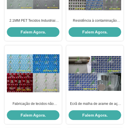
2.1MM PET Tecidos Industriais
Resistência à contaminação
Cinturão DW Série-1 Resistente à
Tecido não tecido
Abrasão
Falem Agora.
Falem Agora.
Fabricação de tecidos não
Ecrã de malha de arame de aço
tecidos sem costura
inoxidável para tecido retorcido
Falem Agora.
Falem Agora.