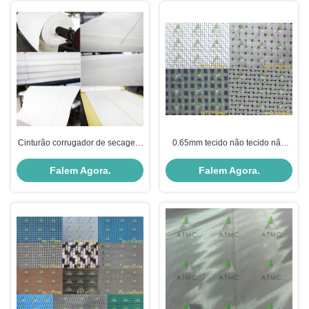
Cinturão corrugador de secagem
0.65mm tecido não tecido não
rápida de tecidos industriais
tecido Spunbond derretido
resistentes a tensões
soprado e ligação térmica OEM
Falem Agora.
Falem Agora.