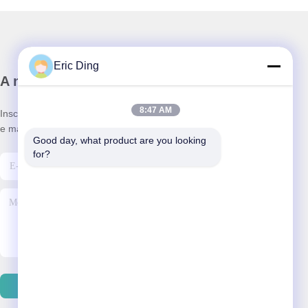
Eric Ding
A nossa newsletter
8:47 AM
Inscreva-se no nosso boletim informativo para obter descontos
e mais.
Good day, what product are you looking 
for?
Enviar Email