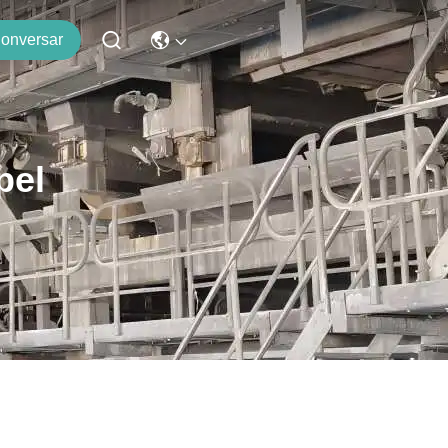
onversar
pel