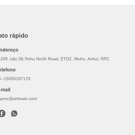
ato rápido
ndereço
-109, não.38,Yinhu North Road, ETDZ, Wuhu, Anhui, RPC
elefone
6--15055187170
-mail
inpmc@ahtowin.com