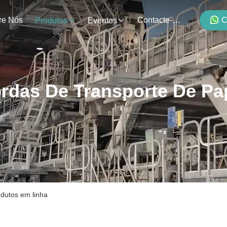
re Nós
Contacte-Nos
C
Produtos
Eventos
rdas De Transporte De Pa
odutos em linha