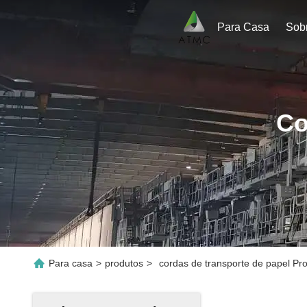
Para Casa
Sob
Co
Para casa
>
produtos
>
cordas de transporte de papel Pr