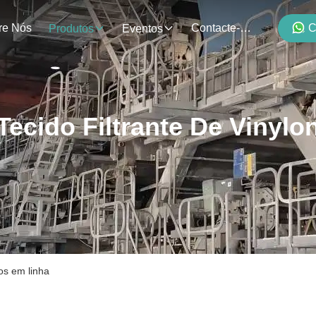
re Nós
Contacte-Nos
C
Produtos
Eventos
Tecido Filtrante De Vinylo
tos em linha