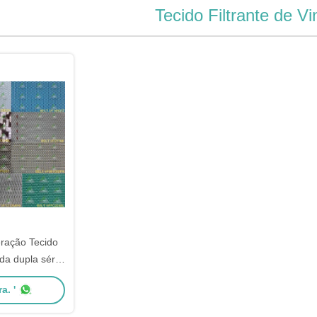
Tecido Filtrante de Vi
eração Tecido
da dupla série
VF
a. '