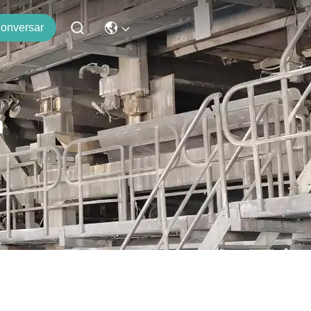
onversar
n