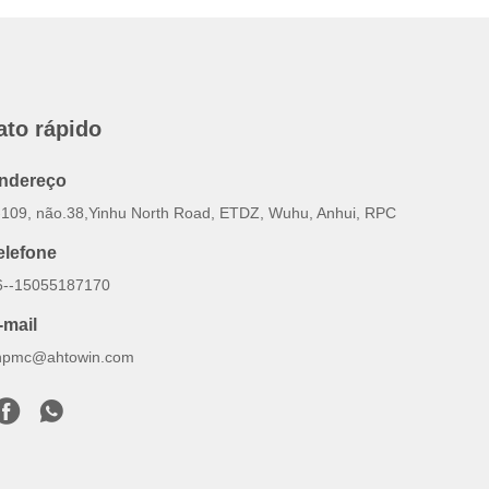
ato rápido
ndereço
-109, não.38,Yinhu North Road, ETDZ, Wuhu, Anhui, RPC
elefone
6--15055187170
-mail
inpmc@ahtowin.com