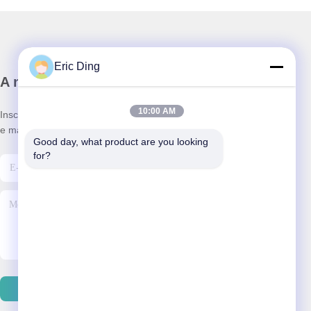
Eric Ding
A nossa newsletter
10:00 AM
Inscreva-se no nosso boletim informativo para obter descontos
e mais.
Good day, what product are you looking 
for?
Enviar Email