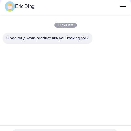
Eric Ding
11:50 AM
Contato rápido
Good day, what product are you looking for?
Endereço
B-109, não.38,Yinhu North Road, ETDZ, Wuhu, Anhui, RPC
Telefone
86--15055187170
E-mail
tinpmc@ahtowin.com
Política de Privacidade
|
Mapa do Site
| China Boa Qualidade
Tecidos de Formação Fornecedor. Copyright © 2024-2026 Anhui