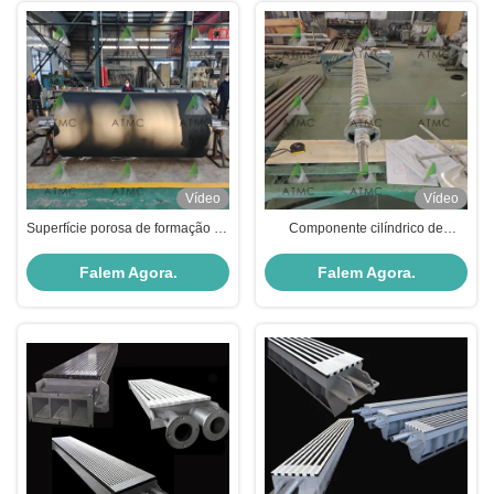
Vídeo
Vídeo
Superfície porosa de formação de
Componente cilíndrico de
rolos para máquinas de papel
rolamento de acionamento para
máquina de papel
Falem Agora.
Falem Agora.