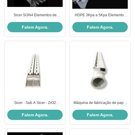
Sicer Si3N4 Elementos de
HDPE 3Kpa a 5Kpa Elementos
desaguamento Cobertura de
de Desaguamento Ultra Baixo
caixa de vácuo Baixo atrito
Cobertura de Caixa de Vácuo
Falem Agora.
Falem Agora.
Sicer - Sub A Sicer - ZrO2
Máquina de fabricação de papel
Elementos de Desaguagem
pneumática estável
Caixa de Sucção de Prensa
Falem Agora.
Falem Agora.