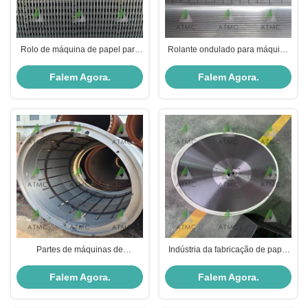
Rolo de máquina de papel para
Rolante ondulado para máquina
rolos de extracção GD
ondulada de alta dureza
Falem Agora.
Falem Agora.
Partes de máquinas de
Indústria da fabricação de papel
fabricação de papel de cilindros
Rewinders Knife For Paper
secadores
Making Machine
Falem Agora.
Falem Agora.