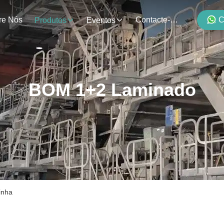
re Nós
Contacte-Nos
C
Produtos
Eventos
BOM 1+2 Laminado
inha