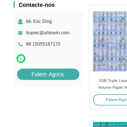
Contacte-nos
Mr. Eric Ding
tinpmc@ahtowin.com
86 15055187170
Falem Agora.
SSB Triple Laye
Volume Paper M
KRAFT SSB44
Falem Agor
445C