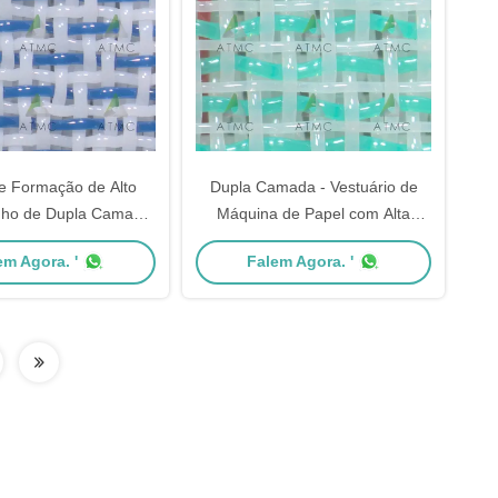
e Formação de Alto
Dupla Camada - Vestuário de
ho de Dupla Camada
Máquina de Papel com Alta
l Board & Embalagem
Drenagem e Suporte de Fibra -
em Agora. '
Falem Agora. '
KRAFT DLA41816SC-
Tela Grossa KRAFT
Combinação Única de
DLA41816SL-475CFM Tecido
e Fibra e Drenagem,
Formador para Papéis de
nte Resistência ao
Embalagem e Classes de Cartão
Desgaste