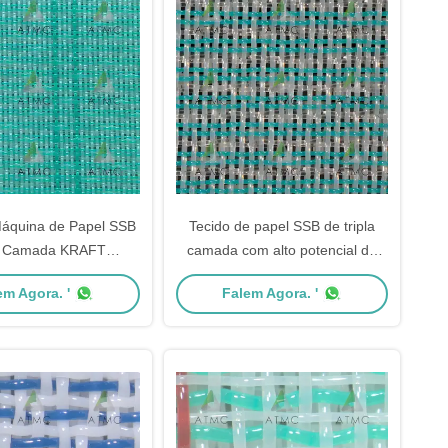
áquina de Papel SSB
Tecido de papel SSB de tripla
la Camada KRAFT
camada com alto potencial de
WM52-400CFM: Lado
desgaste KRAFT
em Agora. '
Falem Agora. '
ção Fino e Lado de
SSB60210WM52-430CFM –
 de Flutuação Longa
Estrutura Aberta Tecido SSB com
rmação Uniforme e
Fios CD Médios e Drenagem
impeza Fácil
Fácil