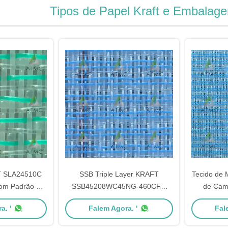
Tipos de Papel Kraft e Embalag
T SLA24510C
SSB Triple Layer KRAFT
Tecido de 
com Padrão de
SSB45208WC45NG-460CFM
de Cama
Dez para Alta
Tecido de Formar para
KRAFT 
a. '
Falem Agora. '
Fal
 Vida Útil em
Fabricação de Papel de Alta
450CFM L
e Papel
Velocidade ¢ 3: 2 CD Ratio,
com Lado 