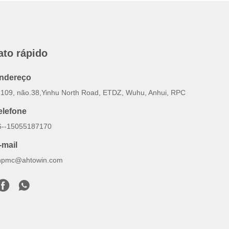
ato rápido
ndereço
-109, não.38,Yinhu North Road, ETDZ, Wuhu, Anhui, RPC
elefone
6--15055187170
-mail
inpmc@ahtowin.com