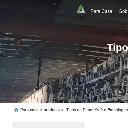
Para Casa
Sob
Tip
Para casa
>
produtos
>
Tipos de Papel Kraft e Embalagem