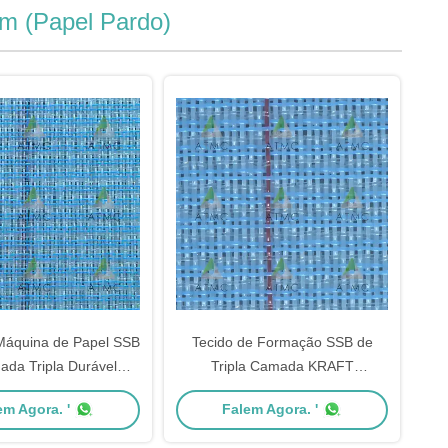
em (Papel Pardo)
Máquina de Papel SSB
Tecido de Formação SSB de
da Tripla Durável
Tripla Camada KRAFT
SSB55208WM55NG-
SSB44210WL39-475CFM para a
em Agora. '
Falem Agora. '
ado Fino para Papel
Indústria de Papel: Lado do
Grosso Resistente ao
Papel de Malha Simples, Lado