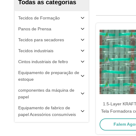
Todas as categorias
Tecidos de Formação
Panos de Prensa
Tecidos para secadores
Tecidos industriais
Cintos industriais de feltro
Equipamento de preparação de
estoque
componentes da máquina de
papel
1.5-Layer KRAF
Equipamento de fabrico de
Tela Formadora 
papel Acessórios consumíveis
Trama Cinco por 
Falem Agor
Drenagem e Longa
Máquinas d