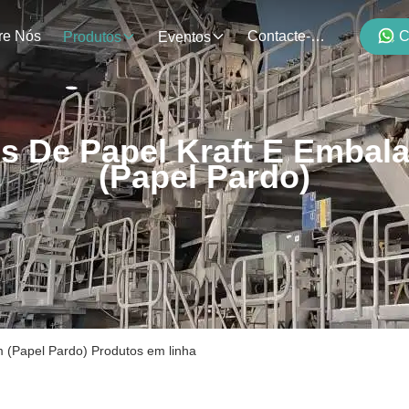
re Nós
Contacte-Nos
C
Produtos
Eventos
os De Papel Kraft E Embal
(Papel Pardo)
 (Papel Pardo) Produtos em linha