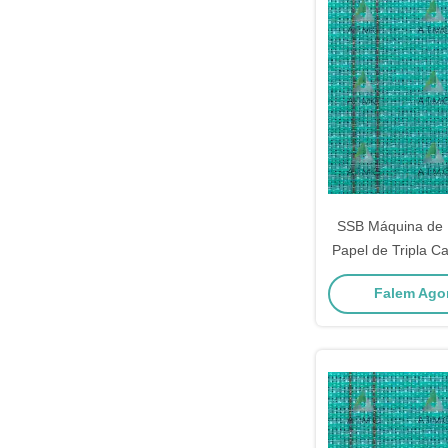
SSB Máquina de
Papel de Tripla C
KRAFT SSB50
Falem Agor
440CFM Dois She
Shute Design de 
Construção Estáve
Suporte de