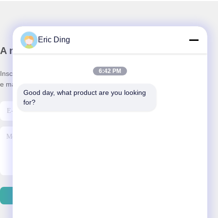
Eric Ding
A nossa newsletter
6:42 PM
Inscreva-se no nosso boletim informativo para obter descontos
e mais.
Good day, what product are you looking 
for?
Enviar Email