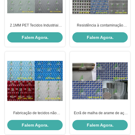
2.1MM PET Tecidos Industriais
Resistência à contaminação
Cinturão DW Série-1 Resistente à
Tecido não tecido
Abrasão
Falem Agora.
Falem Agora.
Fabricação de tecidos não
Ecrã de malha de arame de aço
tecidos sem costura
inoxidável para tecido retorcido
Falem Agora.
Falem Agora.