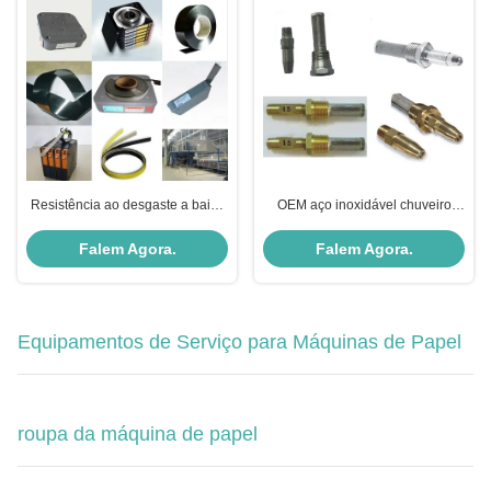
Resistência ao desgaste a baixo
OEM aço inoxidável chuveiro
atrito
oscilante borda afiada cortar
bocal
Falem Agora.
Falem Agora.
Equipamentos de Serviço para Máquinas de Papel
roupa da máquina de papel