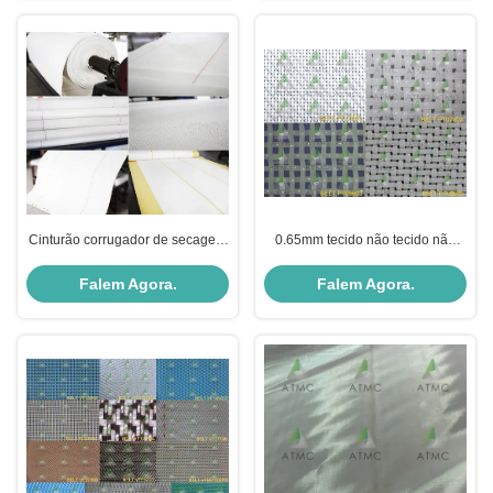
Cinturão corrugador de secagem
0.65mm tecido não tecido não
rápida de tecidos industriais
tecido Spunbond derretido
resistentes a tensões
soprado e ligação térmica OEM
Falem Agora.
Falem Agora.