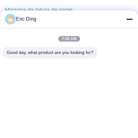
Máquina da fatura de papel
Eric Ding
7:26 AM
Contato rápido
Good day, what product are you looking for?
Endereço
B-109, não.38,Yinhu North Road, ETDZ, Wuhu, Anhui, RPC
Telefone
86--15055187170
E-mail
tinpmc@ahtowin.com