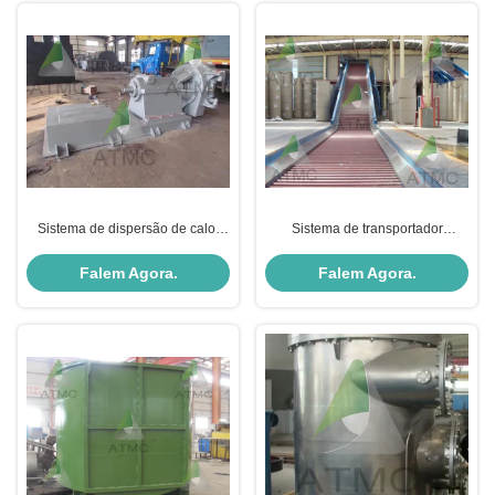
Sistema de dispersão de calor
Sistema de transportador
Dispersor de calor de disco de
Equipamento de preparação de
pulpa de papel
estoque Transportador de cadeia
Falem Agora.
Falem Agora.
para a indústria automóvel