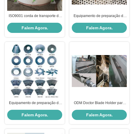
ISO9001 corda de transporte de
Equipamento de preparação de
papel para indústria de
estoque de design portátil
fabricação de papel
Falem Agora.
Falem Agora.
Equipamento de preparação de
ODM Doctor Blade Holder para
estoque de refinaria DDR Disco
expansão térmica
de refinaria portátil
Falem Agora.
Falem Agora.