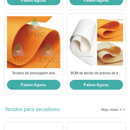
Falem Agora.
Falem Agora.
jornal, papel técnico, papel de
embalagem, papel de alta
qualidade
Tecidos de prensagem anti-
BOM de tecido de prensa de três
corrosiva de boa drenagem
camadas
Falem Agora.
Falem Agora.
Tecidos para secadores
Veja mais > >