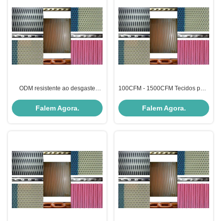
ODM resistente ao desgaste
100CFM - 1500CFM Tecidos para
Secador de tecidos resistente a
secadores SLDF Tecido para
danos SLDF RS série
secadores ligado em espiral da
Falem Agora.
Falem Agora.
série F