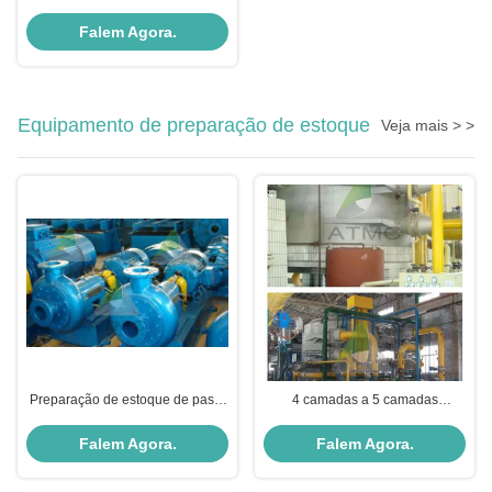
industrial de três eixos Tecido
para tecidos não tecidos
Falem Agora.
Equipamento de preparação de estoque
Veja mais > >
Preparação de estoque de pasta
4 camadas a 5 camadas
de papel Desfibrilador dentado
Equipamento de preparação de
para resíduos de pasta de papel
estoque Célula de descoloração
Falem Agora.
Falem Agora.