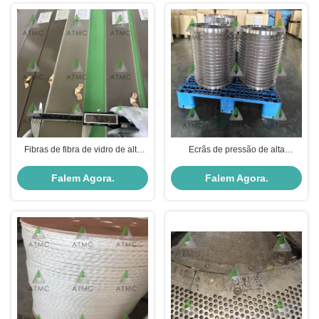
Fibras de fibra de vidro de alta
Ecrãs de pressão de alta
resistência com resina epóxi
eficiência para a indústria do
papel
Falem Agora.
Falem Agora.