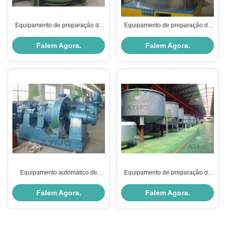
Equipamento de preparação de
Equipamento de preparação de
material hidráulico redondo de
estoque ODM
tipo D
Falem Agora.
Falem Agora.
Equipamento automático de
Equipamento de preparação de
preparação de estoque Refinador
material de polpa OCC Tipo O
de algodão linho Claflin
Falem Agora.
Falem Agora.