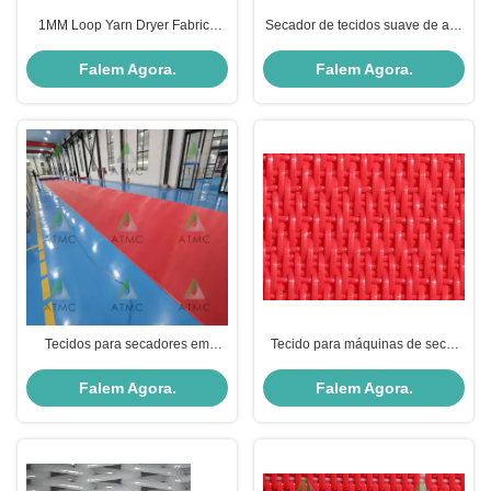
1MM Loop Yarn Dryer Fabrics
Secador de tecidos suave de alta
300 CFM - 1200 CFM SLDF Série
estabilidade resistente à
RL
distorção SLDF série RM
Falem Agora.
Falem Agora.
Tecidos para secadores em
Tecido para máquinas de secar
espiral de poliéster em máquinas
papel não adesivo
de papel
Falem Agora.
Falem Agora.