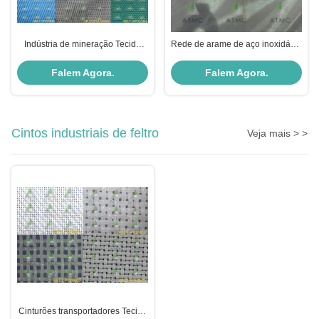
Indústria de mineração Tecido
Rede de arame de aço inoxidável
industrial de camada dupla série
de alto desempenho para
BELT VF
máquina de papel
Falem Agora.
Falem Agora.
Cintos industriais de feltro
Veja mais > >
Cinturões transportadores Tecido