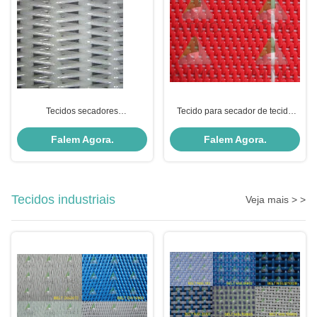
Tecidos secadores
Tecido para secador de tecido
dimensionalmente estáveis para
duplo para máquina de papel
máquinas de papel
Falem Agora.
Falem Agora.
Tecidos industriais
Veja mais > >