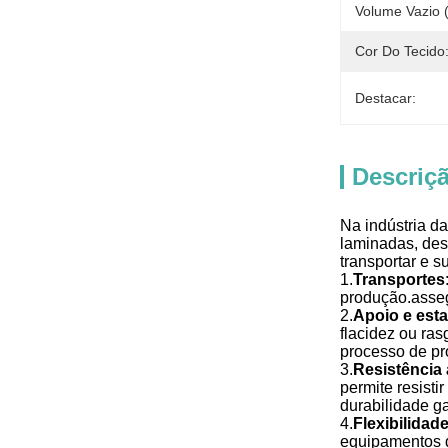
Volume Vazio 
Cor Do Tecido
Destacar:
Descriç
Na indústria d
laminadas, des
transportar e s
1.
Transportes
produção.asseg
2.
Apoio e esta
flacidez ou ras
processo de pr
3.
Resistência 
permite resist
durabilidade ga
4.
Flexibilidad
equipamentos d