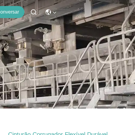
onversar
Cinturão Corrugador Flexível Durável