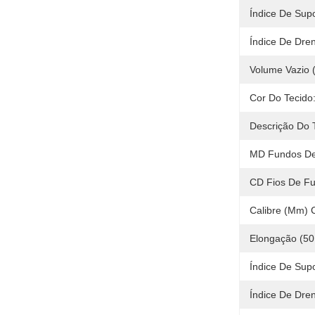
Índice De Supo
Índice De Dre
Volume Vazio (
Cor Do Tecido:
Descrição Do 
MD Fundos De
CD Fios De F
Calibre (mm) C
Elongação (5
Índice De Supo
Índice De Dre