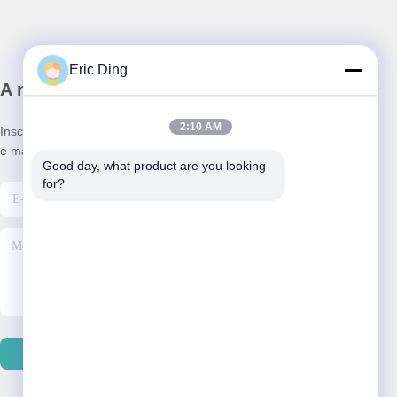
Eric Ding
A nossa newsletter
2:10 AM
Inscreva-se no nosso boletim informativo para obter descontos
e mais.
Good day, what product are you looking 
for?
Enviar Email