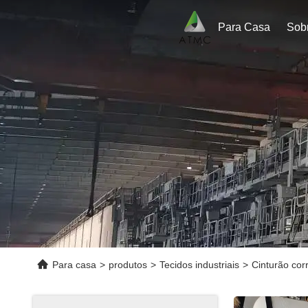
Para Casa
Sob
Para casa
>
produtos
>
Tecidos industriais
>
Cinturão cor