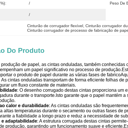
(%):
/
Peso De 
:
/
Cinturão de corrugador flexível
, 
Cinturão corrugador du
Cinturão corrugador de processo de fabricação de pape
ão Do Produto
a produção de papel, as cintas onduladas, também conhecidas c
empenham um papel significativo no processo de produção.Est
uportar o produto de papel durante as várias fases de fabricoA
: As cintas onduladas transportam de forma eficiente folhas de 
urar um fluxo constante de materiais.
bilidade
: O desenho corrugado destas cintas proporciona um e
gadura durante o transporte.Isto garante que o papel mantém a s
odução.
ao calor e durabilidade
: As cintas onduladas são frequentement
ir a altas temperaturas durante o secamento ou outras fases de
rante a fiabilidade a longo prazo e reduz a necessidade de sub
e e adaptabilidade
: A estrutura corrugada destas cintas permite
e produção, garantindo um funcionamento suave e eficiente.Est