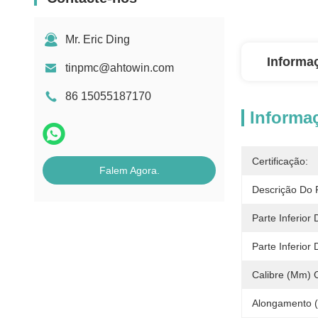
Mr. Eric Ding
Informa
tinpmc@ahtowin.com
86 15055187170
Informa
Certificação:
Falem Agora.
Descrição Do 
Parte Inferior
Parte Inferior
Calibre (mm) Cr
Alongamento 