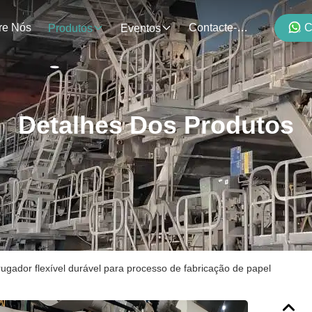
re Nós
Contacte-Nos
C
Produtos
Eventos
Detalhes Dos Produtos
rugador flexível durável para processo de fabricação de papel