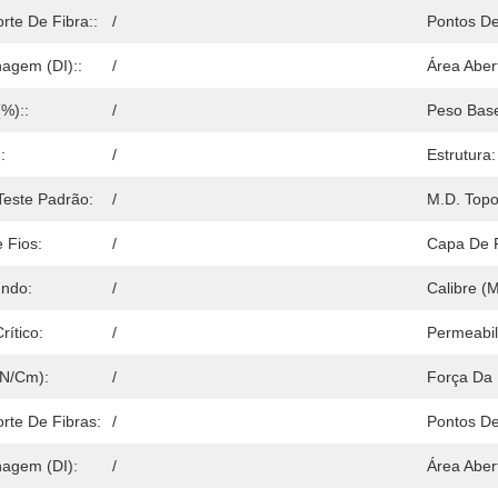
rte De Fibra::
/
Pontos De
nagem (DI)::
/
Área Aber
%)::
/
Peso Base
:
/
Estrutura:
Teste Padrão:
/
M.D. Topo
 Fios:
/
Capa De 
undo:
/
Calibre (
rítico:
/
Permeabil
0N/cm):
/
Força Da 
rte De Fibras:
/
Pontos De
nagem (DI):
/
Área Aber