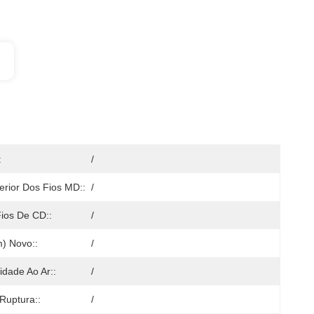
:
/
erior Dos Fios MD::
/
ios De CD::
/
) Novo::
/
idade Ao Ar::
/
Ruptura::
/