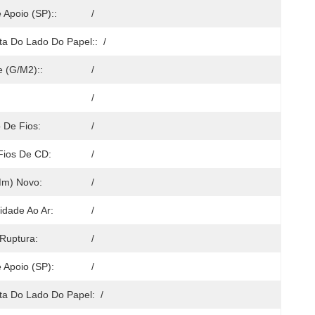
 Apoio (SP)::
/
ta Do Lado Do Papel::
/
 (g/m2)::
/
/
 De Fios:
/
Fios De CD:
/
mm) Novo:
/
idade Ao Ar:
/
Ruptura:
/
 Apoio (SP):
/
ta Do Lado Do Papel:
/