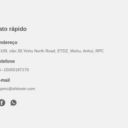
ato rápido
ndereço
-109, não.38,Yinhu North Road, ETDZ, Wuhu, Anhui, RPC
elefone
6--15055187170
-mail
inpmc@ahtowin.com