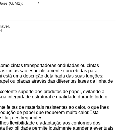
Base (g/m2):
/
rável
, 
l
omo cintas transportadoras onduladas ou cintas
as cintas são especificamente concebidas para
qui está uma descrição detalhada das suas funções:
papel ou placas através das diferentes fases da linha de
xcelente suporte aos produtos de papel, evitando a
ua integridade estrutural e qualidade durante todo o
e feitas de materiais resistentes ao calor, o que lhes
 produção de papel que requerem muito calor.Esta
stituições frequentes.
-lhes flexibilidade e adaptação aos contornos dos
a flexibilidade permite igualmente atender a eventuais