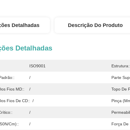
ções Detalhadas
Descrição Do Produto
ções Detalhadas
ISO9001
Estrutura:
Padrão::
/
Parte Sup
 Dos Fios MD::
/
Topo De F
 Dos Fios De CD::
/
Pinça (mm
ítico::
/
Permeabil
(50N/cm)::
/
Força De 