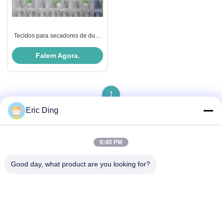
Tecidos para secadores de duas
camadas para máquinas de
papel
Falem Agora.
1
Eric Ding
8:40 PM
Contato rápido
Good day, what product are you looking for?
Endereço
B-109, não.38,Yinhu North Road, ETDZ, Wuhu, Anhui, RPC
Telefone