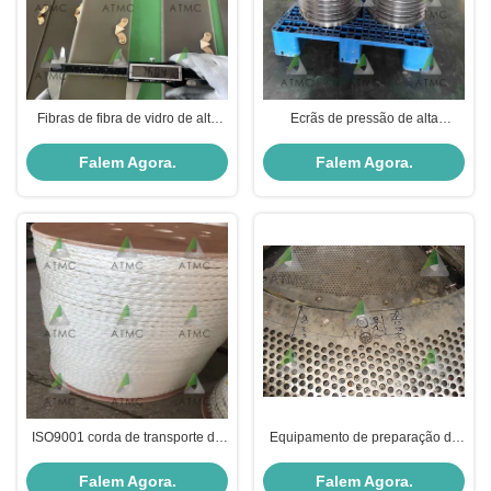
Fibras de fibra de vidro de alta
Ecrãs de pressão de alta
resistência com resina epóxi
eficiência para a indústria do
papel
Falem Agora.
Falem Agora.
ISO9001 corda de transporte de
Equipamento de preparação de
papel para indústria de
estoque de design portátil
fabricação de papel
Falem Agora.
Falem Agora.