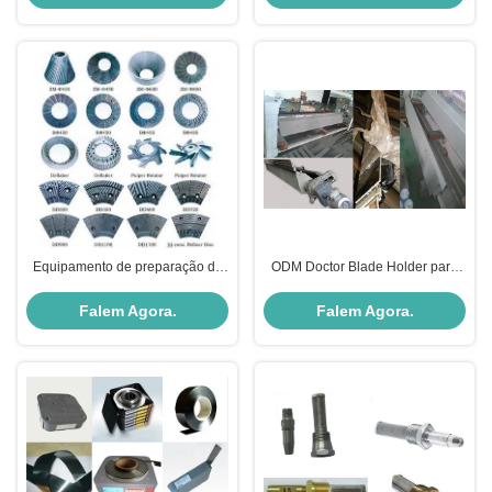
Equipamento de preparação de
ODM Doctor Blade Holder para
estoque de refinaria DDR Disco
expansão térmica
de refinaria portátil
Falem Agora.
Falem Agora.