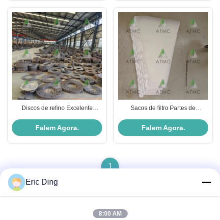
Discos de refino Excelente
Sacos de filtro Partes de
resistência ao desgaste e
máquinas de papel para
resistência ao impacto
fabricação de papel
Falem Agora.
Falem Agora.
1
Eric Ding
8:00 AM