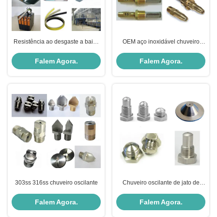
Resistência ao desgaste a baixo
OEM aço inoxidável chuveiro
atrito
oscilante borda afiada cortar
bocal
Falem Agora.
Falem Agora.
303ss 316ss chuveiro oscilante
Chuveiro oscilante de jato de
agulha lisa e reta para tubos
maiores
Falem Agora.
Falem Agora.