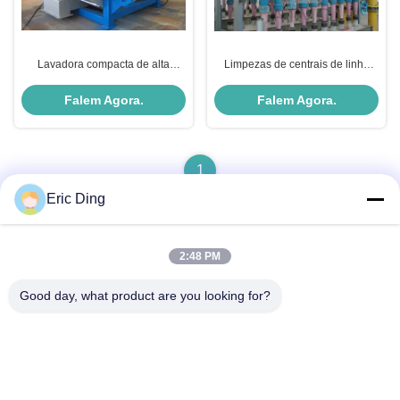
Lavadora compacta de alta
Limpezas de centrais de linha
velocidade da série DNT
recicladas de papel cerâmico de
aço inoxidável
Falem Agora.
Falem Agora.
1
Eric Ding
2:48 PM
Contato rápido
Good day, what product are you looking for?
Endereço
B-109, não.38,Yinhu North Road, ETDZ, Wuhu, Anhui, RPC
Telefone