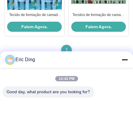
Tecido de formação de camada
Tecidos de formação de camada
única KRAFT SL2105L - com
única para papel KRAFT
padrão de tecelagem de cinco
Falem Agora.
Falem Agora.
sheds 1x4 para um bom potencial
de desgaste no papel Kraft
1
Eric Ding
12:42 PM
Contato rápido
Good day, what product are you looking for?
Endereço
B-109, não.38,Yinhu North Road, ETDZ, Wuhu, Anhui, RPC
Telefone
86--15055187170