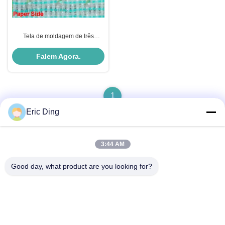
Tela de moldagem de três
camadas para máquina de papel
Falem Agora.
1
Eric Ding
3:44 AM
Contato rápido
Good day, what product are you looking for?
Endereço
B-109, não.38,Yinhu North Road, ETDZ, Wuhu, Anhui, RPC
Telefone