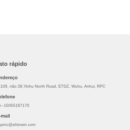
ato rápido
ndereço
-109, não.38,Yinhu North Road, ETDZ, Wuhu, Anhui, RPC
elefone
6--15055187170
-mail
inpmc@ahtowin.com