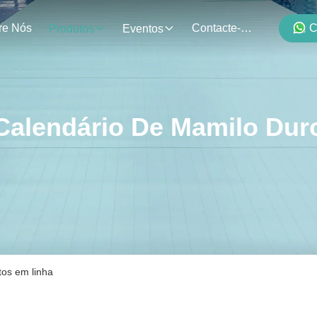
re Nós
Contacte-Nos
C
Produtos
Eventos
Calendário De Mamilo Dur
tos em linha