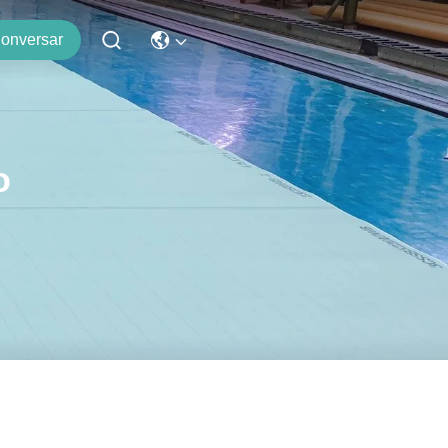
onversar
o