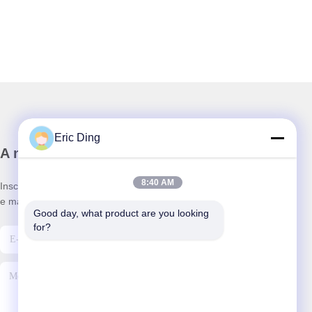
Eric Ding
A nossa newsletter
8:40 AM
Inscreva-se no nosso boletim informativo para obter descontos
e mais.
Good day, what product are you looking 
for?