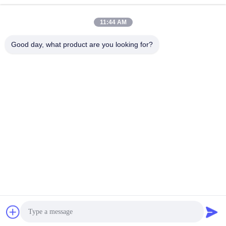
11:44 AM
Contato rápido
Good day, what product are you looking for?
Endereço
B-109, não.38,Yinhu North Road, ETDZ, Wuhu, Anhui, RPC
Telefone
86--15055187170
E-mail
tinpmc@ahtowin.com
Política de Privacidade
|
Mapa do Site
| China Boa Qualidade
Tecidos de Formação Fornecedor. Copyright © 2024-2026 Anhui
Towin Machinery Co., Ltd. . Todos os direitos reservados.