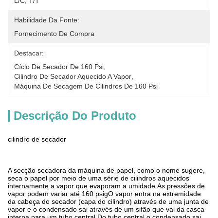
L/C, T/T
Habilidade Da Fonte:
Fornecimento De Compra
Destacar:
Cíclo De Secador De 160 Psi
, 
Cilindro De Secador Aquecido A Vapor
, 
Máquina De Secagem De Cilindros De 160 Psi
Descrição Do Produto
cilindro de secador
A secção secadora da máquina de papel, como o nome sugere,
seca o papel por meio de uma série de cilindros aquecidos
internamente a vapor que evaporam a umidade.As pressões de
vapor podem variar até 160 psigO vapor entra na extremidade
da cabeça do secador (capa do cilindro) através de uma junta de
vapor e o condensado sai através de um sifão que vai da casca
interna para um tubo central.Do tubo central o condensado sai