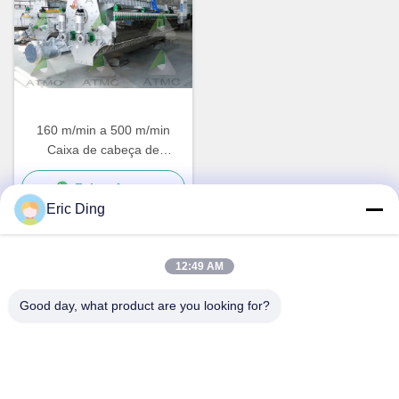
160 m/min a 500 m/min
Caixa de cabeça de
almofada de ar
Falem Agora.
Eric Ding
12:49 AM
Contato rápido
Good day, what product are you looking for?
Endereço
B-109, não.38,Yinhu North Road, ETDZ, Wuhu, Anhui, RPC
Telefone