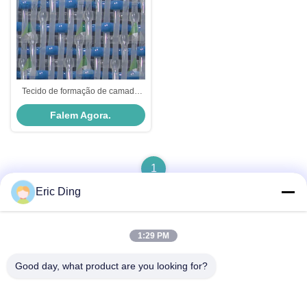
Tecido de formação de camada
única para papel de impressão
Falem Agora.
1
Eric Ding
1:29 PM
Contato rápido
Good day, what product are you looking for?
Endereço
B-109, não.38,Yinhu North Road, ETDZ, Wuhu, Anhui, RPC