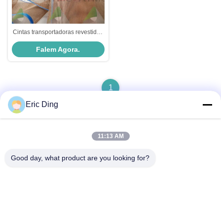
Cintas transportadoras revestidas
com tecido revestido com
Falem Agora.
resistente ao calor
1
Eric Ding
11:13 AM
Contato rápido
Good day, what product are you looking for?
Endereço
B-109, não.38,Yinhu North Road, ETDZ, Wuhu, Anhui, RPC
Telefone
86--15055187170