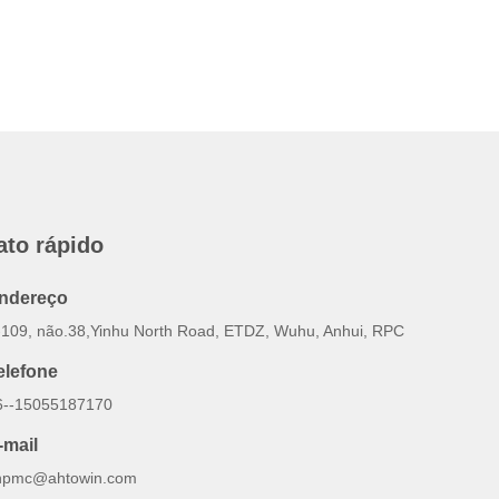
ato rápido
ndereço
-109, não.38,Yinhu North Road, ETDZ, Wuhu, Anhui, RPC
elefone
6--15055187170
-mail
inpmc@ahtowin.com