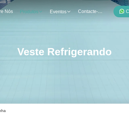
re Nós
Contacte-Nos
C
Produtos
Eventos
Veste Refrigerando
inha