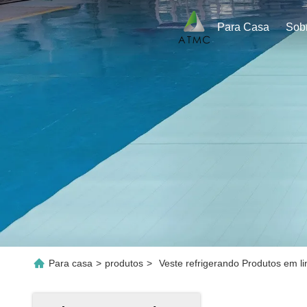
Para Casa
Sob
Para casa
>
produtos
>
Veste refrigerando Produtos em l