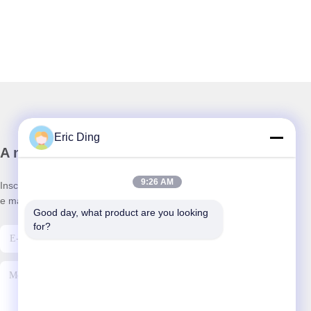
Eric Ding
A nossa newsletter
9:26 AM
Inscreva-se no nosso boletim informativo para obter descontos
e mais.
Good day, what product are you looking 
for?